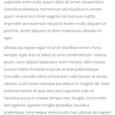
vulputate enim nulla. Ipsum dolor sit amet consectetur.
Lobortis scelerisque fermentum dui faucibus in ornare
quam viverra orci. Proin sagittis nisl rhoncus mattis.
Imperdiet sed euismod nisi porta lorem mollis aliquam ut
porttitor. Amet aliquam id diam maecenas ultricies mi
eget.
Ultrices dui sapien eget mi proin sed libero enim. Purus
semper eget duis at tellus at urna condimentum. Viverra
ipsum nunc aliquet bibendum enim facilisis. Nibh mauris
cursus mattis molestie a iaculis at erat pellentesque.
Convallis convallis tellus id interdum velit laoreet id donec
ultrices. Cum sociis natoque penatibus et magnis dis. Odio
euismod lacinia at quis risus sed vulputate odio ut.
Faucibus purus in massa tempor nec feugiat. Commodo
sed egestas egestas fringilla phasellus faucibus
scelerisque. Urna neque viverra justo nec ultrices dui sapien