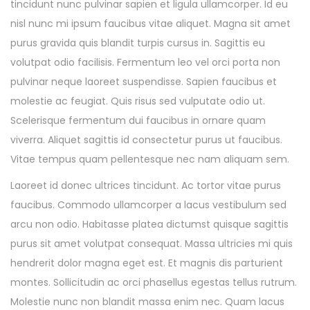
tincidunt nunc pulvinar sapien et ligula ullamcorper. Id eu
nisl nunc mi ipsum faucibus vitae aliquet. Magna sit amet
purus gravida quis blandit turpis cursus in. Sagittis eu
volutpat odio facilisis. Fermentum leo vel orci porta non
pulvinar neque laoreet suspendisse. Sapien faucibus et
molestie ac feugiat. Quis risus sed vulputate odio ut.
Scelerisque fermentum dui faucibus in ornare quam
viverra. Aliquet sagittis id consectetur purus ut faucibus.
Vitae tempus quam pellentesque nec nam aliquam sem.
Laoreet id donec ultrices tincidunt. Ac tortor vitae purus
faucibus. Commodo ullamcorper a lacus vestibulum sed
arcu non odio. Habitasse platea dictumst quisque sagittis
purus sit amet volutpat consequat. Massa ultricies mi quis
hendrerit dolor magna eget est. Et magnis dis parturient
montes. Sollicitudin ac orci phasellus egestas tellus rutrum.
Molestie nunc non blandit massa enim nec. Quam lacus