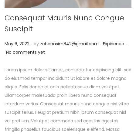
Consequat Mauris Nunc Congue
Suscipit
.
.
.
Posted on
Posted in
May 6, 2022
by
zebanasim842@gmail.com
Expirience
No comments yet
Lorem ipsum dolor sit amet, consectetur adipiscing elit, sed
do eiusmod tempor incididunt ut labore et dolore magna
aliqua. Felis donec et odio pellentesque diam volutpat.
Ullamcorper malesuada proin libero nunc consequat
interdum varius. Consequat mauris nunc congue nisi vitae
suscipit tellus. Feugiat pretium nibh ipsum consequat nisl
vel pretium. Volutpat commodo sed egestas egestas
fringilla phasellus faucibus scelerisque eleifend. Massa