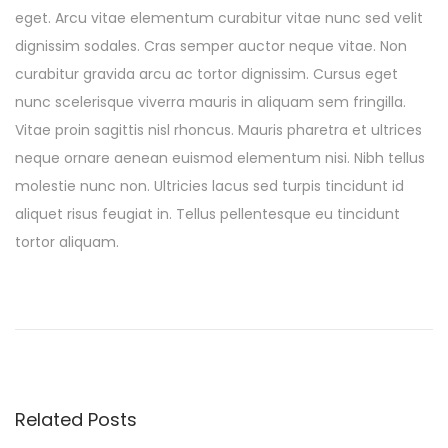
eget. Arcu vitae elementum curabitur vitae nunc sed velit
dignissim sodales. Cras semper auctor neque vitae. Non
curabitur gravida arcu ac tortor dignissim. Cursus eget
nunc scelerisque viverra mauris in aliquam sem fringilla.
Vitae proin sagittis nisl rhoncus. Mauris pharetra et ultrices
neque ornare aenean euismod elementum nisi. Nibh tellus
molestie nunc non. Ultricies lacus sed turpis tincidunt id
aliquet risus feugiat in. Tellus pellentesque eu tincidunt
tortor aliquam.
F
e
r
m
e
Related Posts
n
t