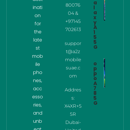
a
80076
inati
l
a
04 &
on
x
+97145
y
for
A
702613
the
1
5
late
5
suppor
G
st
t@a2z
mob
mobile
o
ile
suae.c
p
pho
p
om
o
nes,
A
7
acc
Addres
8
esso
5
s:
G
ries,
X4XR+5
and
5R
unb
Dubai-
eat