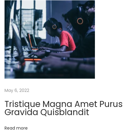
U
l
t
r
i
c
i
e
s
H
May 6, 2022
e
n
Tristique Magna Amet Purus
Gravida Quisblandit
d
r
e
Read more
r