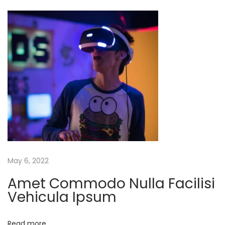
u
m
F
a
u
c
i
b
u
s
O
May 6, 2022
r
Amet Commodo Nulla Facilisi
n
Vehicula Ipsum
a
r
Read more
e