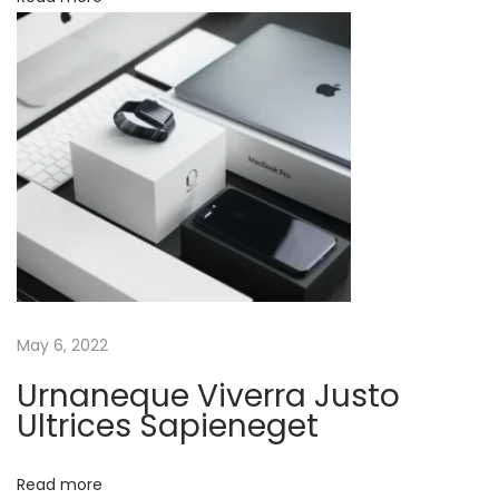
Q
u
a
m
V
i
v
e
r
r
a
May 6, 2022
M
Urnaneque Viverra Justo
a
Ultrices Sapieneget
s
s
Read more
a