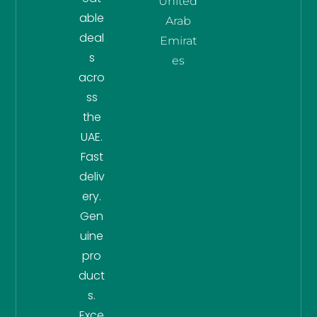
United
able
Arab
deal
Emirat
s
es
acro
ss
the
UAE.
Fast
deliv
ery.
Gen
uine
pro
duct
s.
Exce