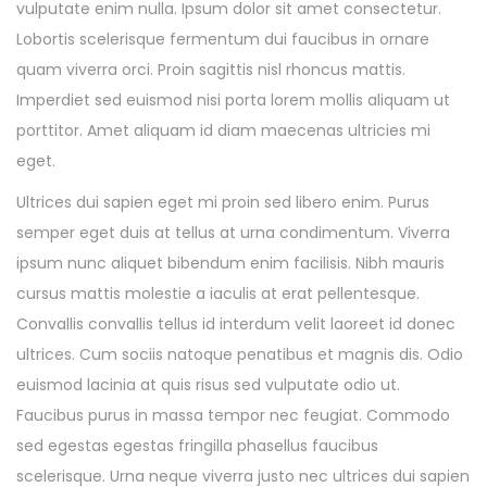
vulputate enim nulla. Ipsum dolor sit amet consectetur.
Lobortis scelerisque fermentum dui faucibus in ornare
quam viverra orci. Proin sagittis nisl rhoncus mattis.
Imperdiet sed euismod nisi porta lorem mollis aliquam ut
porttitor. Amet aliquam id diam maecenas ultricies mi
eget.
Ultrices dui sapien eget mi proin sed libero enim. Purus
semper eget duis at tellus at urna condimentum. Viverra
ipsum nunc aliquet bibendum enim facilisis. Nibh mauris
cursus mattis molestie a iaculis at erat pellentesque.
Convallis convallis tellus id interdum velit laoreet id donec
ultrices. Cum sociis natoque penatibus et magnis dis. Odio
euismod lacinia at quis risus sed vulputate odio ut.
Faucibus purus in massa tempor nec feugiat. Commodo
sed egestas egestas fringilla phasellus faucibus
scelerisque. Urna neque viverra justo nec ultrices dui sapien