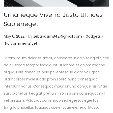
Urnaneque Viverra Justo Ultrices
Sapieneget
.
.
.
Posted on
Posted in
May 6, 2022
by
zebanasim842@gmail.com
Gadgets
No comments yet
Lorem ipsum dolor sit amet, consectetur adipiscing elit, sed
do eiusmod tempor incididunt ut labore et dolore magna
aliqua. Felis donec et odio pellentesque diam volutpat.
Ullamcorper malesuada proin libero nunc consequat
interdum varius. Consequat mauris nunc congue nisi vitae
suscipit tellus. Feugiat pretium nibh ipsum consequat nisl
vel pretium. Volutpat commodo sed egestas egestas
fringilla phasellus faucibus scelerisque eleifend. Massa