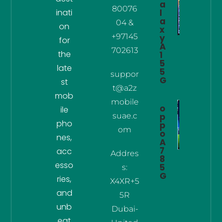
a
80076
inati
l
a
04 &
on
x
+97145
y
for
A
702613
the
1
5
late
5
suppor
G
st
t@a2z
mob
mobile
o
ile
suae.c
p
pho
p
om
o
nes,
A
7
acc
Addres
8
esso
5
s:
G
ries,
X4XR+5
and
5R
unb
Dubai-
eat