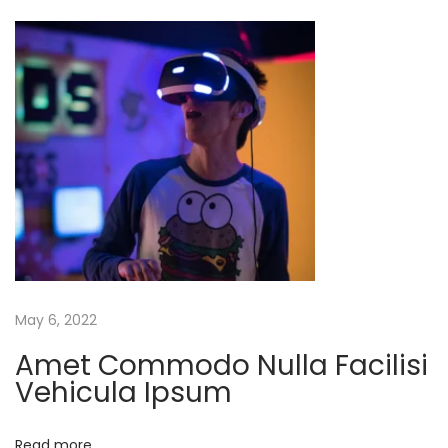
u
e
M
a
g
n
a
A
m
e
t
May 6, 2022
P
Amet Commodo Nulla Facilisi
u
Vehicula Ipsum
r
u
Read more
s