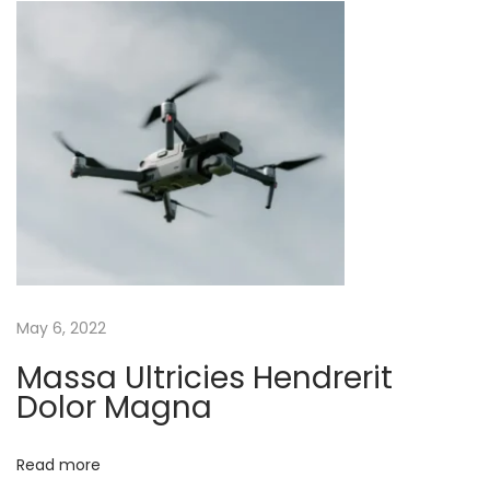
i
t
A
m
e
t
C
o
m
m
May 6, 2022
o
d
Massa Ultricies Hendrerit
Dolor Magna
o
N
u
Read more
l