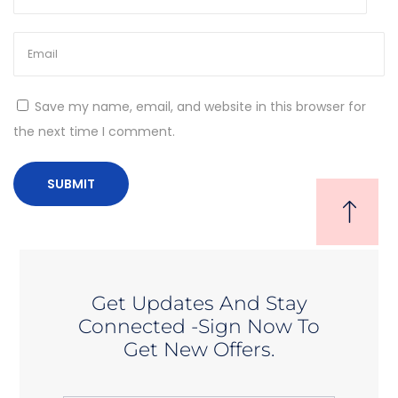
l
a
I
p
Save my name, email, and website in this browser for
s
the next time I comment.
u
m
Get Updates And Stay
Connected -Sign Now To
Get New Offers.