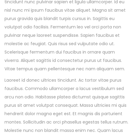
tincidunt nunc pulvinar sapien et ligula ullamcorper. Id eu
nisl nunc mi ipsum faucibus vitae aliquet. Magna sit amet
purus gravida quis blandit turpis cursus in. Sagittis eu
volutpat odio facilisis. Fermentum leo vel orci porta non
pulvinar neque laoreet suspendisse. Sapien faucibus et
molestie ac feugiat. Quis risus sed vulputate odio ut.
Scelerisque fermentum dui faucibus in ornare quam
viverra. Aliquet sagittis id consectetur purus ut faucibus.
Vitae tempus quam pellentesque nec nam aliquam sem.
Laoreet id donec ultrices tincidunt. Ac tortor vitae purus
faucibus. Commodo ullamcorper a lacus vestibulum sed
arcu non odio. Habitasse platea dictumst quisque sagittis
purus sit amet volutpat consequat. Massa ultricies mi quis
hendrerit dolor magna eget est. Et magnis dis parturient
montes. Sollicitudin ac orci phasellus egestas tellus rutrum.
Molestie nunc non blandit massa enim nec. Quam lacus