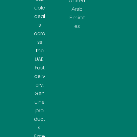
United
able
Arab
deal
Emirat
s
es
acro
ss
the
UAE.
Fast
deliv
ery.
Gen
uine
pro
duct
s.
Exce