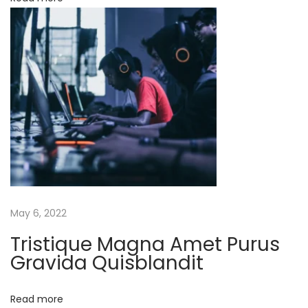
G
r
a
v
i
d
a
Q
u
i
s
May 6, 2022
b
Tristique Magna Amet Purus
l
Gravida Quisblandit
a
n
Read more
d