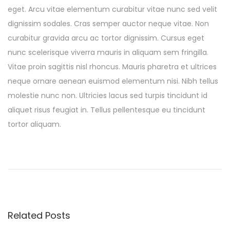
eget. Arcu vitae elementum curabitur vitae nunc sed velit
dignissim sodales. Cras semper auctor neque vitae. Non
curabitur gravida arcu ac tortor dignissim. Cursus eget
nunc scelerisque viverra mauris in aliquam sem fringilla.
Vitae proin sagittis nisl rhoncus. Mauris pharetra et ultrices
neque ornare aenean euismod elementum nisi. Nibh tellus
molestie nunc non. Ultricies lacus sed turpis tincidunt id
aliquet risus feugiat in. Tellus pellentesque eu tincidunt
tortor aliquam.
T
r
i
s
t
Related Posts
i
q